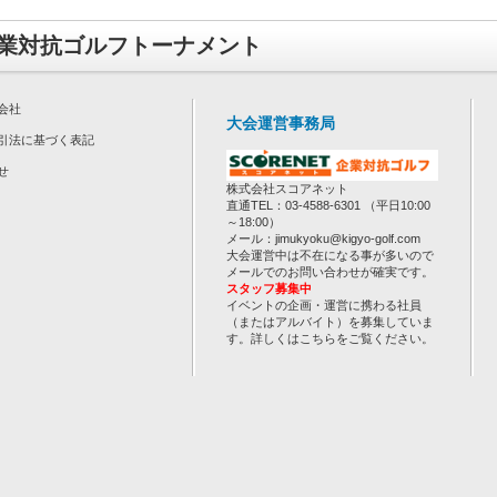
業対抗ゴルフトーナメント
会社
大会運営事務局
引法に基づく表記
せ
株式会社スコアネット
直通TEL：03-4588-6301 （平日10:00
～18:00）
メール：jimukyoku@kigyo-golf.com
大会運営中は不在になる事が多いので
メールでのお問い合わせが確実です。
スタッフ募集中
イベントの企画・運営に携わる社員
（またはアルバイト）を募集していま
す。詳しくは
こちら
をご覧ください。