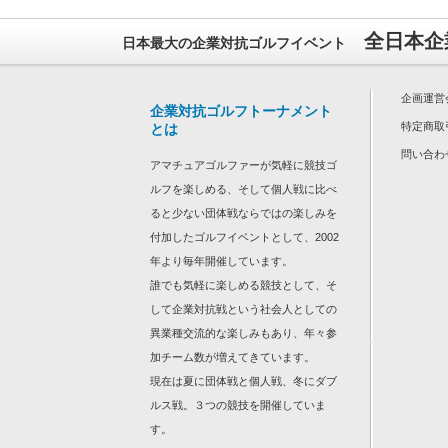
全日本企
日本最大の企業対抗ゴルフイベント
企画運営
企業対抗ゴルフトーナメント
特定商取
とは
問い合わ
アマチュアゴルファーが気軽に競技ゴ
ルフを楽しめる、そして個人戦に比べ
ると少ない団体戦ならではの楽しみを
付加したゴルフイベントとして、2002
年より毎年開催しています。
誰でも気軽に楽しめる競技として、そ
して企業対抗戦という社会人としての
異業種交流的な楽しみもあり、年々参
加チーム数が増えてきています。
現在は夏に団体戦と個人戦、冬にダブ
ルス戦。３つの競技を開催していま
す。