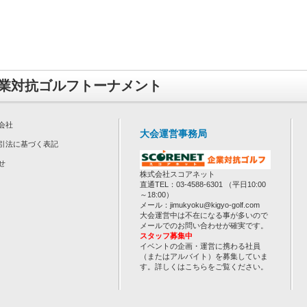
業対抗ゴルフトーナメント
会社
大会運営事務局
引法に基づく表記
せ
株式会社スコアネット
直通TEL：03-4588-6301 （平日10:00
～18:00）
メール：jimukyoku@kigyo-golf.com
大会運営中は不在になる事が多いので
メールでのお問い合わせが確実です。
スタッフ募集中
イベントの企画・運営に携わる社員
（またはアルバイト）を募集していま
す。詳しくは
こちら
をご覧ください。