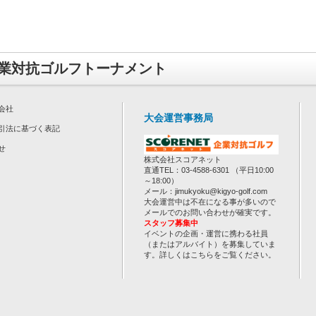
業対抗ゴルフトーナメント
会社
大会運営事務局
引法に基づく表記
せ
株式会社スコアネット
直通TEL：03-4588-6301 （平日10:00
～18:00）
メール：jimukyoku@kigyo-golf.com
大会運営中は不在になる事が多いので
メールでのお問い合わせが確実です。
スタッフ募集中
イベントの企画・運営に携わる社員
（またはアルバイト）を募集していま
す。詳しくは
こちら
をご覧ください。