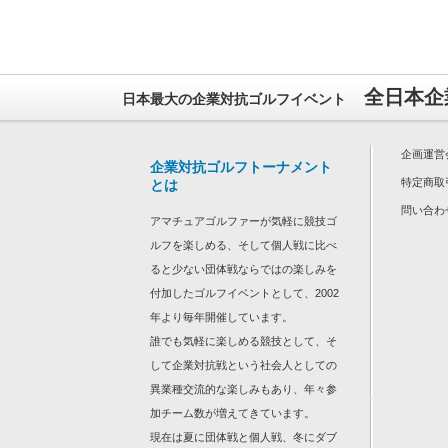
全日本企
日本最大の企業対抗ゴルフイベント
企画運営
企業対抗ゴルフトーナメント
特定商取
とは
問い合わ
アマチュアゴルファーが気軽に競技ゴ
ルフを楽しめる、そして個人戦に比べ
ると少ない団体戦ならではの楽しみを
付加したゴルフイベントとして、2002
年より毎年開催しています。
誰でも気軽に楽しめる競技として、そ
して企業対抗戦という社会人としての
異業種交流的な楽しみもあり、年々参
加チーム数が増えてきています。
現在は夏に団体戦と個人戦、冬にダブ