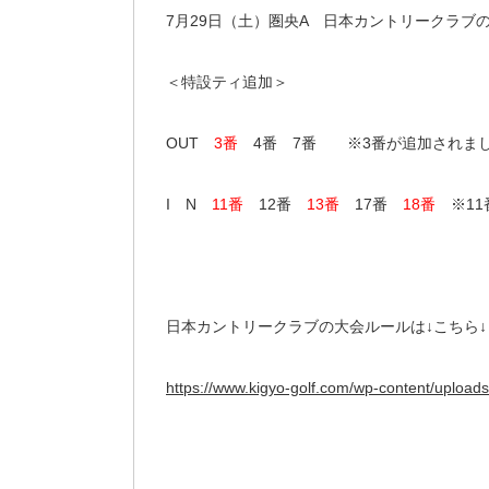
7月29日（土）圏央A 日本カントリークラブ
＜特設ティ追加＞
OUT
3番
4番 7番 ※3番が追加されま
I N
11番
12番
13番
17番
18番
※1
日本カントリークラブの大会ルールは↓こちら↓
https://www.kigyo-golf.com/wp-content/upload