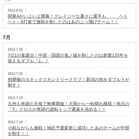
2012.8.22
関東Aがいよいよ開幕！クレイジーな暑さに選手も ヘト
ヘト～6打差で激戦を制したのはあのぶっ飛びチーム！！
7月
2012.7.26
7/21の鬼退治！中国・四国の鬼ノ城を制したのは創業125年を
迎えるダブル『J』！
2012.7.25
初開催のヨネックスカントリークラブ！新潟の地をダブルＹが
制す！
2012.7.23
九州も奇跡の天候で無事開催！大雨から一転晴れ模様！地元の
『Y』クロスが奇跡の逆転トップ通過を決める！！
2012.7.19
小粒ながらも激戦！地区予選変更に成功したあのチームが中部
を制す！！