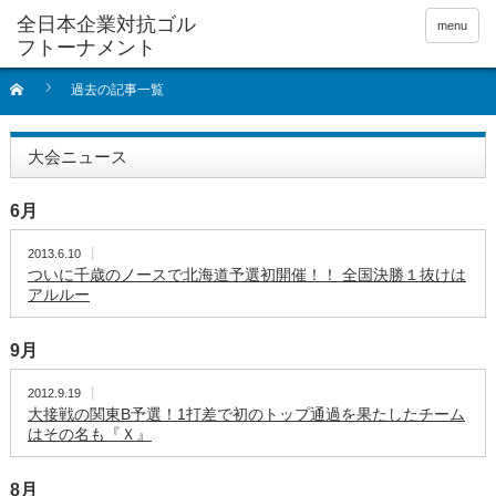
全日本企業対抗ゴル
menu
フトーナメント
過去の記事一覧
大会ニュース
6月
2013.6.10
ついに千歳のノースで北海道予選初開催！！ 全国決勝１抜けは
アルルー
9月
2012.9.19
大接戦の関東B予選！1打差で初のトップ通過を果たしたチーム
はその名も『Ｘ』
8月