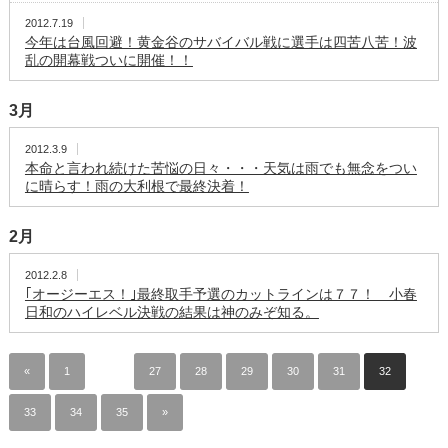
2012.7.19
今年は台風回避！黄金谷のサバイバル戦に選手は四苦八苦！波
乱の開幕戦ついに開催！！
3月
2012.3.9
本命と言われ続けた苦悩の日々・・・天気は雨でも無念をつい
に晴らす！雨の大利根で最終決着！
2月
2012.2.8
｢オージーエス！｣最終取手予選のカットラインは７７！ 小春
日和のハイレベル決戦の結果は神のみぞ知る。
«
1
…
27
28
29
30
31
32
33
34
35
»