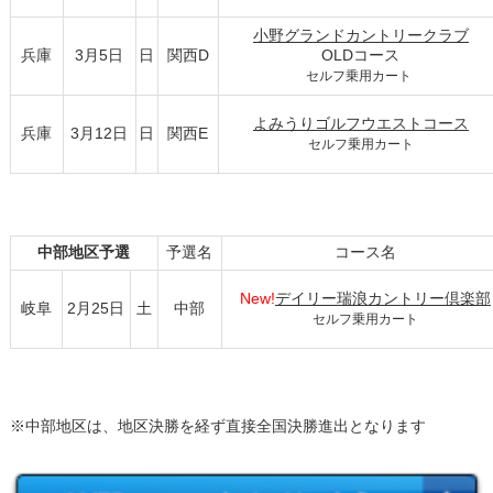
小野グランドカントリークラブ
兵庫
3月5日
日
関西D
OLDコース
セルフ乗用カート
よみうりゴルフウエストコース
兵庫
3月12日
日
関西E
セルフ乗用カート
中部地区予選
予選名
コース名
New!
デイリー瑞浪カントリー倶楽部
岐阜
2月25日
土
中部
セルフ乗用カート
※中部地区は、地区決勝を経ず直接全国決勝進出となります