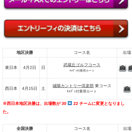
地区決勝
コース名
出場
武蔵丘ゴルフコース
東日本
4月2日
日
ｷｬﾃﾞｨ付乗用カート
城陽カントリー倶楽部
東コース
西日本
4月15日
土
ｷｬﾃﾞｨ付乗用カート
※西日本地区決勝は、出場数が 30
22 チームに変更となりまし
た。
全国決勝
コース名
出場