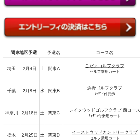
関東地区予選
予選名
コース名
こだまゴルフクラブ
埼玉
2月4日
土
関東A
セルフ乗用カート
浜野ゴルフクラブ
千葉
2月8日
水
関東B
ｷｬﾃﾞｨ付徒歩
レイクウッドゴルフクラブ
西コー
神奈川
2月18日
土
関東C
ｷｬﾃﾞｨ付乗用カート
イーストウッドカントリークラブ
栃木
2月25日
土
関東D
セルフ乗用カート