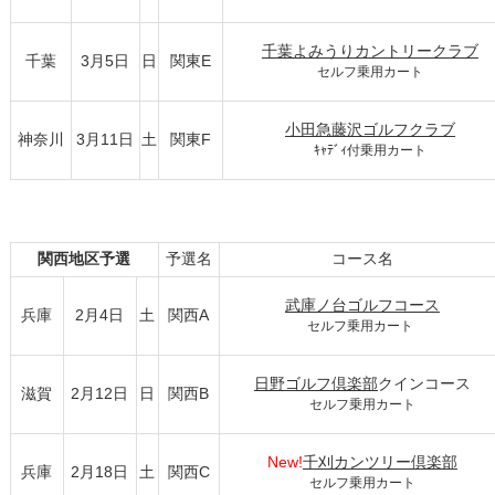
千葉よみうりカントリークラブ
千葉
3月5日
日
関東E
セルフ乗用カート
小田急藤沢ゴルフクラブ
神奈川
3月11日
土
関東F
ｷｬﾃﾞｨ付乗用カート
関西地区予選
予選名
コース名
武庫ノ台ゴルフコース
兵庫
2月4日
土
関西A
セルフ乗用カート
日野ゴルフ倶楽部
クインコース
滋賀
2月12日
日
関西B
セルフ乗用カート
New!
千刈カンツリー倶楽部
兵庫
2月18日
土
関西C
セルフ乗用カート