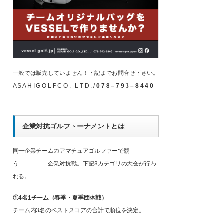
一般では販売していません！下記までお問合せ下さい。
A S A H I G O L F C O . , L T D . /
0 7 8 – 7 9 3 – 8 4 4 0
企業対抗ゴルフトーナメントとは
同一企業チームのアマチュアゴルファーで競
う 企業対抗戦。下記3カテゴリの大会が行わ
れる。
①4名1チーム（春季・夏季団体戦）
チーム内3名のベストスコアの合計で順位を決定。