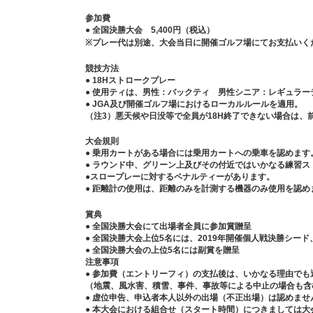
参加費
● 全国決勝大会 5,400円（税込）
※プレー代は別途、大会当日に開催ゴルフ場にてお支払いく
競技方法
● 18Hストロークプレー
● 使用ティは、男性：バックティ 男性シニア：レギュラ
● JGA及び開催ゴルフ場におけるローカルルールを適用。
（注3）悪天候や日没等で全員が18H終了できない場合は、
大会規則
● 乗用カートがある場合には乗用カートへの乗車を認めます
● ラウンド中、グリーン上及びその付近ではいかなる練習
●スロープレーに対するペナルティーがあります。
● 距離計の使用は、距離のみを計測する機器のみ使用を認め
賞典
● 全国決勝大会にて出場者全員に参加賞贈呈
● 全国決勝大会上位5名には、2019年開催個人戦決勝シー
● 全国決勝大会の上位5名には副賞を贈呈
注意事項
● 参加費（エントリーフィ）の支払後は、いかなる理由でも
（地震、風水害、積雪、事件、事故等による中止の場合も含
● 虚位申告、申込者本人以外の出場（不正出場）は認めま
● 本大会における組合せ（スタート時間）につきましては