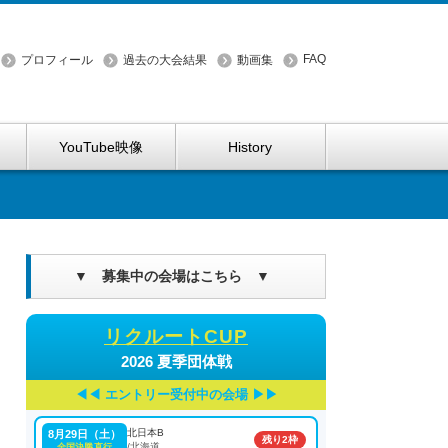
FAQ
プロフィール
過去の大会結果
動画集
YouTube映像
History
▼ 募集中の会場はこちら ▼
リクルートCUP
2026 夏季団体戦
エントリー受付中の会場
北日本B
8月29日（土）
残り2枠
/北海道
全国決勝直行