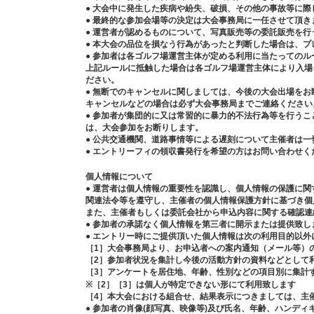
● 大会中に発生した疾病や紛失、破損、その他の事故等に際
● 最終的な参加会場等の決定は大会事務局に一任させて頂き
● 運営者が認めるものについて、写真販売等の委託販売を行
● 本大会の品位を損なう行為があったと判断した場合は、
● 参加者は各ゴルフ場運営主体が定める利用に当たっての
上記ルールに抵触した場合は各ゴルフ場運営主体により入場
ださい。
● 無断でのキャンセルに関しましては、今後の大会出場を
キャンセルなどの場合は必ず大会事務局までご連絡ください
● 参加者が集団的に又は常習的に暴力的不法行為等を行う
は、大会参加をお断りします。
● 公共交通機関、道路事情等による遅刻について主催者は一
● エントリーフィの領収書発行を希望の方はお問い合わせください。（j
個人情報について
● 運営者は個人情報の重要性を認識し、個人情報の保護に関
関連法令等を遵守し、主催者の個人情報保護方針に基づき個
また、主催者もしくは委託会社から申込内容に関する確認連
● 参加者の承諾なく個人情報を第三者に開示または提供致し
● エントリー時にご提供頂いた個人情報は次の利用目的以外
［1］大会事務局より、お申込者への案内通知（メール等）
［2］参加者状況を集計し今後の活動方針の資料などとして
［3］アンケートを居住地、年齢、性別などの項目別に集計
※［2］［3］は個人が特定できない形にて利用致します
［4］本大会における組合せ、結果表示につきましては、主
● 参加者の肖像(顔写真、映像等)及び氏名、年齢、ハンデ