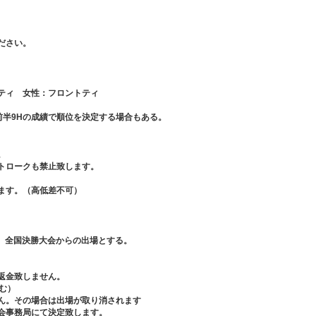
ださい。
ーティ 女性：フロントティ
前半9Hの成績で順位を決定する場合もある。
。
ストロークも禁止致します。
ます。（高低差不可）
ド、全国決勝大会からの出場とする。
返金致しません。
む）
せん。その場合は出場が取り消されます
大会事務局にて決定致します。