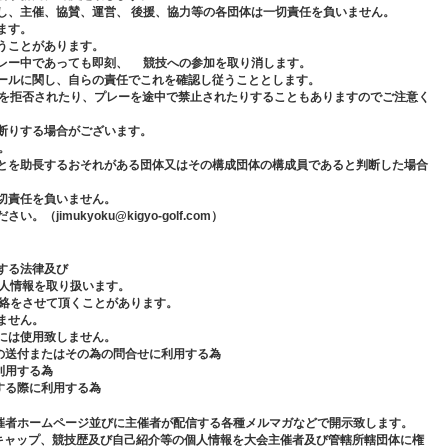
し、主催、協賛、運営、 後援、協力等の各団体は一切責任を負いません。
ます。
うことがあります。
プレー中であっても即刻、 競技への参加を取り消します。
ルールに関し、自らの責任でこれを確認し従うこととします。
を拒否されたり、プレーを途中で禁止されたりすることもありますのでご注意く
お断りする場合がございます。
。
ことを助長するおそれがある団体又はその構成団体の構成員であると判断した場合
切責任を負いません。
imukyoku@kigyo-golf.com）
する法律及び
人情報を取り扱います。
絡をさせて頂くことがあります。
ません。
には使用致しません。
の送付またはその為の問合せに利用する為
利用する為
する際に利用する為
催者ホームページ並びに主催者が配信する各種メルマガなどで開示致します。
ィキャップ、競技歴及び自己紹介等の個人情報を大会主催者及び管轄所轄団体に権