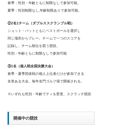
春季：性別・年齢ともに制限なしで参加可能。
夏季：性別制限なし,年齢制限ありで参加可能。
②2名1チーム（ダブルススクランブル戦）
ショット・パットともにベストボールを選択し
同じ場所からプレー。チームで一つのスコアを
記録し、チーム順位を競う競技。
性別・年齢ともに制限なしで参加可能
③1名（個人戦全国決勝大会）
春季・夏季団体戦の個人上位者だけが参加できる
名誉ある大会。毎年名門ゴルフ場で開催される。
※いずれも性別・年齢でティを変更。スクラッチ競技
開催中の競技