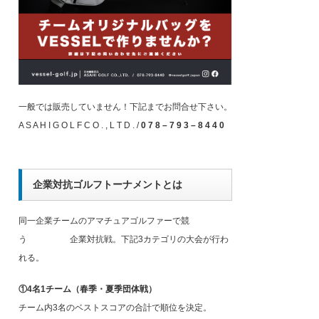
一般では販売していません！下記までお問合せ下さい。
A S A H I G O L F C O . , L T D . /
0 7 8 – 7 9 3 – 8 4 4 0
企業対抗ゴルフトーナメントとは
同一企業チームのアマチュアゴルファーで競
う 企業対抗戦。下記3カテゴリの大会が行わ
れる。
①4名1チーム（春季・夏季団体戦）
チーム内3名のベストスコアの合計で順位を決定。