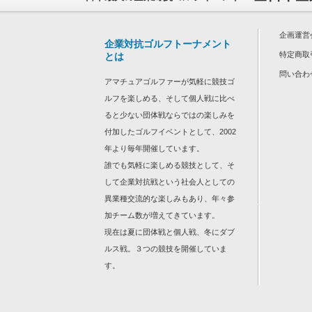
企画運営
企業対抗ゴルフトーナメント
特定商取
とは
問い合わ
アマチュアゴルファーが気軽に競技ゴ
ルフを楽しめる、そして個人戦に比べ
ると少ない団体戦ならではの楽しみを
付加したゴルフイベントとして、2002
年より毎年開催しています。
誰でも気軽に楽しめる競技として、そ
して企業対抗戦という社会人としての
異業種交流的な楽しみもあり、年々参
加チーム数が増えてきています。
現在は夏に団体戦と個人戦、冬にダブ
ルス戦。３つの競技を開催していま
す。