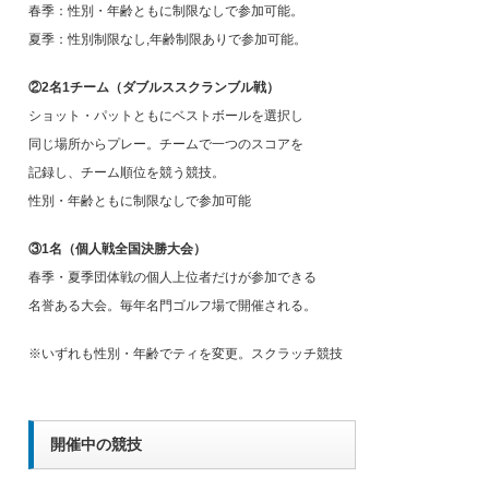
春季：性別・年齢ともに制限なしで参加可能。
夏季：性別制限なし,年齢制限ありで参加可能。
②2名1チーム（ダブルススクランブル戦）
ショット・パットともにベストボールを選択し
同じ場所からプレー。チームで一つのスコアを
記録し、チーム順位を競う競技。
性別・年齢ともに制限なしで参加可能
③1名（個人戦全国決勝大会）
春季・夏季団体戦の個人上位者だけが参加できる
名誉ある大会。毎年名門ゴルフ場で開催される。
※いずれも性別・年齢でティを変更。スクラッチ競技
開催中の競技