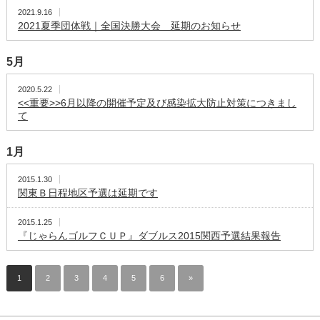
2021.9.16
2021夏季団体戦｜全国決勝大会 延期のお知らせ
5月
2020.5.22
<<重要>>6月以降の開催予定及び感染拡大防止対策につきまし
て
1月
2015.1.30
関東Ｂ日程地区予選は延期です
2015.1.25
『じゃらんゴルフＣＵＰ』ダブルス2015関西予選結果報告
1
2
3
4
5
6
»