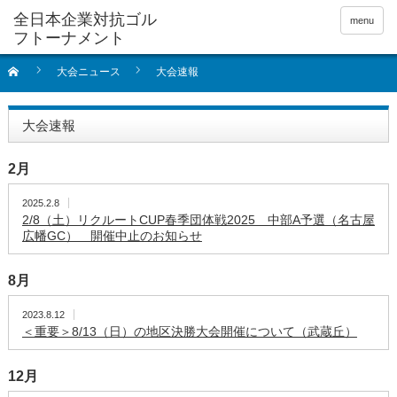
全日本企業対抗ゴル
menu
フトーナメント
大会ニュース
大会速報
大会速報
2月
2025.2.8
2/8（土）リクルートCUP春季団体戦2025 中部A予選（名古屋
広幡GC） 開催中止のお知らせ
8月
2023.8.12
＜重要＞8/13（日）の地区決勝大会開催について（武蔵丘）
12月