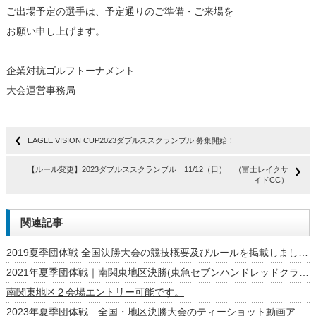
ご出場予定の選手は、予定通りのご準備・ご来場を
お願い申し上げます。
企業対抗ゴルフトーナメント
大会運営事務局
EAGLE VISION CUP2023ダブルススクランブル 募集開始！
【ルール変更】2023ダブルススクランブル 11/12（日） （富士レイクサ
イドCC）
関連記事
2019夏季団体戦 全国決勝大会の競技概要及びルールを掲載しまし…
2021年夏季団体戦｜南関東地区決勝(東急セブンハンドレッドクラ…
南関東地区２会場エントリー可能です。
2023年夏季団体戦 全国・地区決勝大会のティーショット動画ア