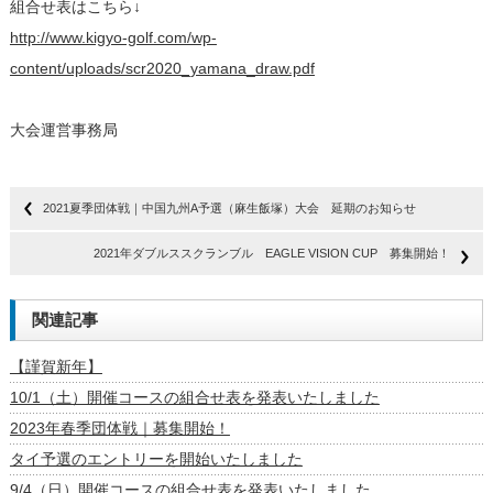
組合せ表はこちら↓
http://www.kigyo-golf.com/wp-
content/uploads/scr2020_yamana_draw.pdf
大会運営事務局
2021夏季団体戦｜中国九州A予選（麻生飯塚）大会 延期のお知らせ
2021年ダブルススクランブル EAGLE VISION CUP 募集開始！
関連記事
【謹賀新年】
10/1（土）開催コースの組合せ表を発表いたしました
2023年春季団体戦｜募集開始！
タイ予選のエントリーを開始いたしました
9/4（日）開催コースの組合せ表を発表いたしました