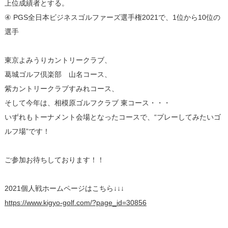
上位成績者とする。
④ PGS全日本ビジネスゴルファーズ選手権2021で、1位から10位の
選手
東京よみうりカントリークラブ、
葛城ゴルフ倶楽部 山名コース、
紫カントリークラブすみれコース、
そして今年は、相模原ゴルフクラブ 東コース・・・
いずれもトーナメント会場となったコースで、“プレーしてみたいゴ
ルフ場”です！
ご参加お待ちしております！！
2021個人戦ホームページはこちら↓↓↓
https://www.kigyo-golf.com/?page_id=30856