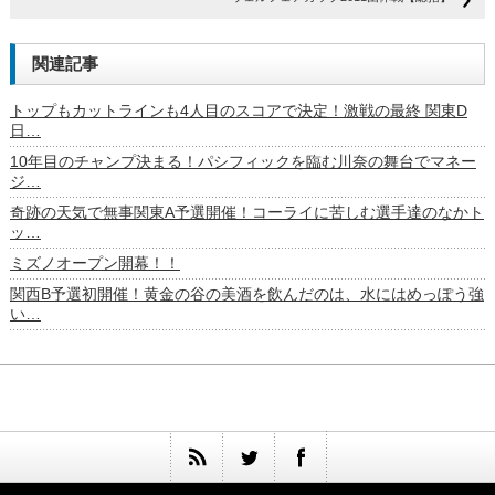
関連記事
トップもカットラインも4人目のスコアで決定！激戦の最終 関東D
日…
10年目のチャンプ決まる！パシフィックを臨む川奈の舞台でマネー
ジ…
奇跡の天気で無事関東A予選開催！コーライに苦しむ選手達のなかト
ッ…
ミズノオープン開幕！！
関西B予選初開催！黄金の谷の美酒を飲んだのは、水にはめっぽう強
い…