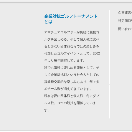
企画運営
企業対抗ゴルフトーナメント
特定商取
とは
問い合わ
アマチュアゴルファーが気軽に競技ゴ
ルフを楽しめる、そして個人戦に比べ
ると少ない団体戦ならではの楽しみを
付加したゴルフイベントとして、2002
年より毎年開催しています。
誰でも気軽に楽しめる競技として、そ
して企業対抗戦という社会人としての
異業種交流的な楽しみもあり、年々参
加チーム数が増えてきています。
現在は夏に団体戦と個人戦、冬にダブ
ルス戦。３つの競技を開催していま
す。