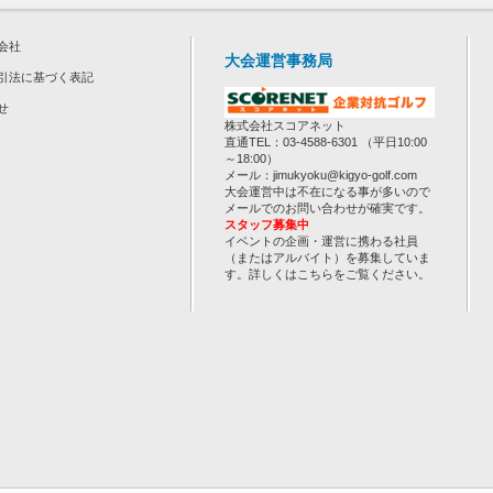
会社
大会運営事務局
引法に基づく表記
せ
株式会社スコアネット
直通TEL：03-4588-6301 （平日10:00
～18:00）
メール：jimukyoku@kigyo-golf.com
大会運営中は不在になる事が多いので
メールでのお問い合わせが確実です。
スタッフ募集中
イベントの企画・運営に携わる社員
（またはアルバイト）を募集していま
す。詳しくは
こちら
をご覧ください。